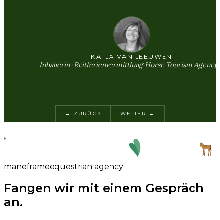
KATJA VAN LEEUWEN
Inhaberin
·
Reitferienvermittlung Horse Tourism Agency
← ZURÜCK
WEITER →
mane
frame
e
q
u
e
s
t
r
i
a
n
a
g
e
n
c
y
Fangen wir mit einem Gespräch
an.